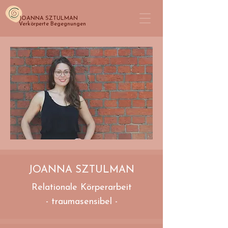
JOANNA SZTULMAN
Verkörperte Begegnungen
JOANNA SZTULMAN
Relationale Körperarbeit
- traumasensibel -