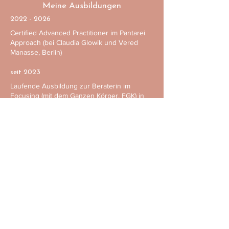
Meine Ausbildungen
2022 - 2026
Certified Advanced Practitioner im Pantarei
Approach (bei Claudia Glowik und Vered
Manasse, Berlin)
seit 2023
Laufende Ausbildung zur Beraterin im
Focusing (mit dem Ganzen Körper, FGK) in
der nach Eugene T. Gendlin entwickelten
Methode am Focusing-Institut Köln (bei Astrid
Schillings)
Zuvor zwei juristische Staatsexamina, einige
Semester Studium in den Bereichen
Kunstgeschichte, Psychologie und
Bildungswissenschaft
Laufende Forschungsarbeit im Bereich der
Bildungs- und Erziehungstheorie, Abteilung
Erziehungswissenschaften an der Humboldt-